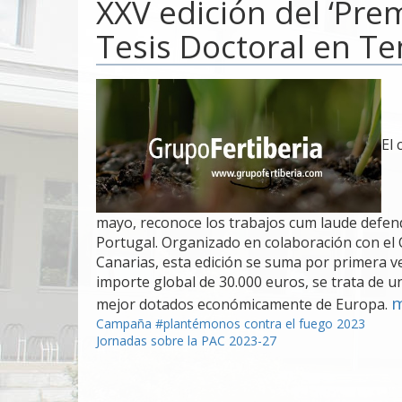
XXV edición del ‘Prem
Tesis Doctoral en Te
El 
mayo, reconoce los trabajos cum laude defen
Portugal. Organizado en colaboración con el 
Canarias, esta edición se suma por primera ve
importe global de 30.000 euros, se trata de u
m
mejor dotados económicamente de Europa.
Navegación
Campaña #plantémonos contra el fuego 2023
Jornadas sobre la PAC 2023-27
de
entradas