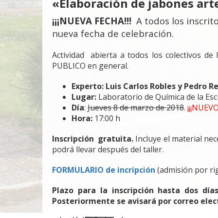
«Elaboración de jabones art
¡¡¡NUEVA FECHA!!!
A
todos los inscrito
nueva fecha de celebración.
Actividad abierta a todos los colectivos de
PUBLICO en general.
Experto: Luis Carlos Robles y Pedro 
Lugar:
Laboratorio de Química de la Esc
Día
:
Jueves 8 de marzo de 2018
.
¡¡¡NUEVO
Hora:
17:00 h
Inscripción gratuita.
Incluye el material ne
podrá llevar después del taller.
FORMULA
R
IO de incripción
(admisión por ri
Plazo para la inscripción hasta dos día
Posteriormente se avisará por correo elect