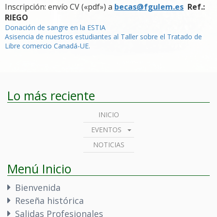
Inscripción: envío CV («pdf») a
becas@fgulem.es
Ref.:
RIEGO
Navegación
Donación de sangre en la ESTIA
Asisencia de nuestros estudiantes al Taller sobre el Tratado de
de
Libre comercio Canadá-UE.
entradas
Lo más reciente
INICIO
EVENTOS
NOTICIAS
Menú Inicio
Bienvenida
Reseña histórica
Salidas Profesionales