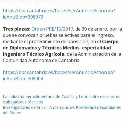
https://boc.cantabria.es/boces/verAnuncioAction.do?
idAnuBlob=308973
Tres plazas:
Orden PRE/15/2017
, de 30 de enero, por la
que se convocan pruebas selectivas para el ingreso,
mediante el procedimiento de oposición, en el
Cuerpo
de Diplomados y Técnicos Medios, especialidad
Ingeniero Técnico Agrícola,
de la Administración de la
Comunidad Autónoma de Cantabria.
https://boc.cantabria.es/boces/verAnuncioAction.do?
idAnuBlob=309004
Navegación
La industria agroalimentaria de Castilla y León sufre escasez de
trabajadores técnicos
de
Investigadores de la ESTIA (campus de Ponferrada): Guardianes
del Bierzo
entradas