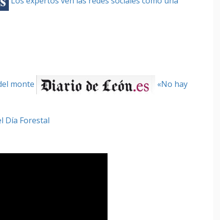
Los expertos ven las redes sociales como una
del monte
«No hay
»
l Día Forestal