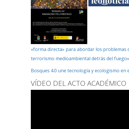
«forma directa» para abordar los problemas 
terrorismo medioambiental detrás del fuego
Bosques 4.0 une tecnología y ecologismo en e
VÍDEO DEL ACTO ACADÉMICO