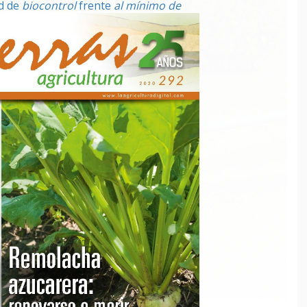
ad de
biocontrol
frente
al mínimo de