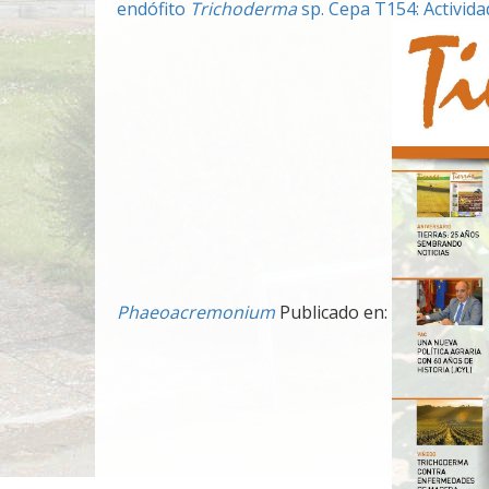
endófito
Trichoderma
sp. Cepa T154: Activid
Phaeoacremonium
Publicado en: