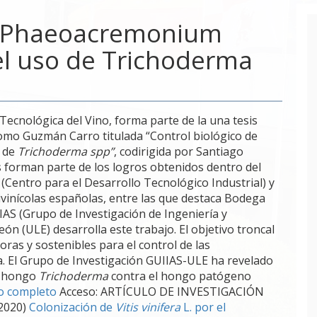
de Phaeoacremonium
l uso de Trichoderma
Tecnológica del Vino, forma parte de la una tesis
omo Guzmán Carro titulada “Control biológico de
o de
Trichoderma spp”
, codirigida por Santiago
s forman parte de los logros obtenidos dentro del
(Centro para el Desarrollo Tecnológico Industrial) y
ivinícolas españolas, entre las que destaca Bodega
IAS (Grupo de Investigación de Ingeniería y
eón (ULE) desarrolla este trabajo. El objetivo troncal
ras y sostenibles para el control de las
. El Grupo de Investigación GUIIAS-ULE ha revelado
l hongo
Trichoderma
contra el hongo patógeno
vo completo
Acceso: ARTÍCULO DE INVESTIGACIÓN
 2020)
Colonización de
Vitis vinifera
L. por el