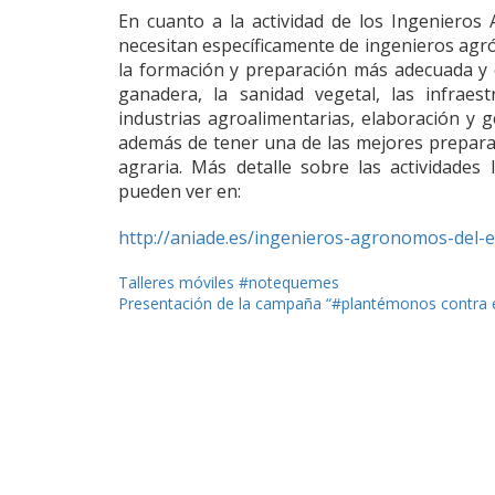
En cuanto a la actividad de los Ingeniero
necesitan específicamente de ingenieros agr
la formación y preparación más adecuada y 
ganadera, la sanidad vegetal, las infraes
industrias agroalimentarias, elaboración y g
además de tener una de las mejores prepar
agraria. Más detalle sobre las actividade
pueden ver en:
http://aniade.es/ingenieros-agronomos-del-e
Navegación
Talleres móviles #notequemes
Presentación de la campaña “#plantémonos contra 
de
entradas