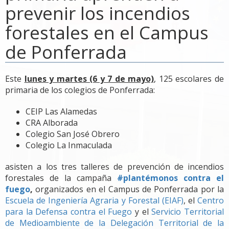
prevenir los incendios
forestales en el Campus
de Ponferrada
Este
lunes y martes (6 y 7 de mayo)
, 125 escolares de
primaria de los colegios de Ponferrada:
CEIP Las Alamedas
CRA Alborada
Colegio San José Obrero
Colegio La Inmaculada
asisten a los tres talleres de prevención de incendios
forestales de la campaña
#plantémonos contra el
fuego
,
organizados en el Campus de Ponferrada por la
Escuela de Ingeniería Agraria y Forestal (EIAF)
, el
Centro
para la Defensa contra el Fuego
y el
Servicio Territorial
de Medioambiente de la Delegación Territorial de la