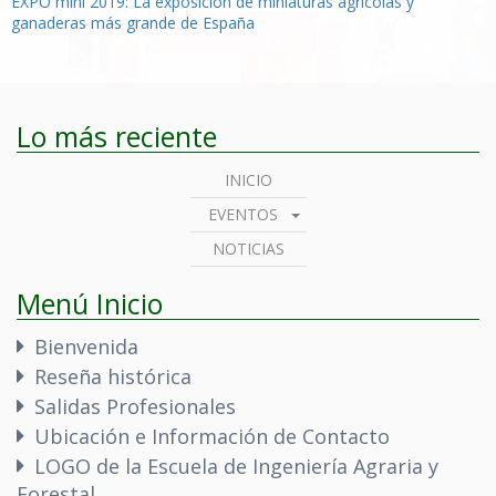
Navegación
EXPO mini 2019: La exposición de miniaturas agrícolas y
ganaderas más grande de España
de
entradas
Lo más reciente
INICIO
EVENTOS
NOTICIAS
Menú Inicio
Bienvenida
Reseña histórica
Salidas Profesionales
Ubicación e Información de Contacto
LOGO de la Escuela de Ingeniería Agraria y
Forestal