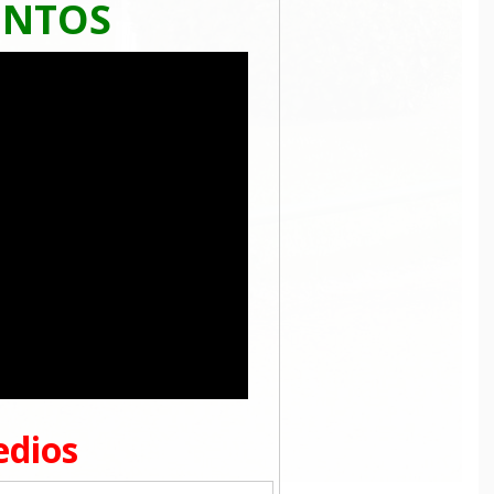
ENTOS
edios