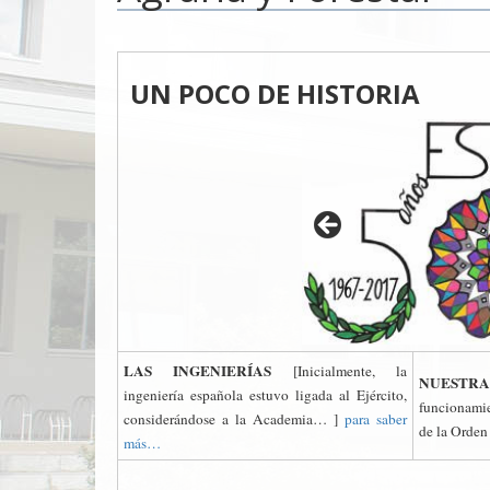
UN POCO DE HISTORIA
LAS INGENIERÍAS
[Inicialmente, la
NUESTR
ingeniería española estuvo ligada al Ejército,
funcionamie
considerándose a la Academia… ]
para saber
de la Orden
más…